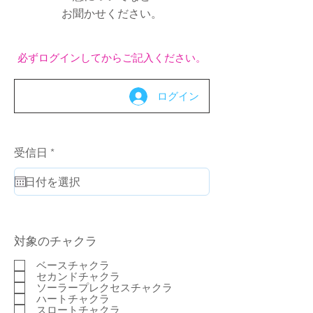
お聞かせください。
必ずログインしてからご記入ください。
ログイン
r
受信日
*
e
q
u
i
r
e
d
対象のチャクラ
ベースチャクラ
セカンドチャクラ
ソーラープレクセスチャクラ
ハートチャクラ
スロートチャクラ