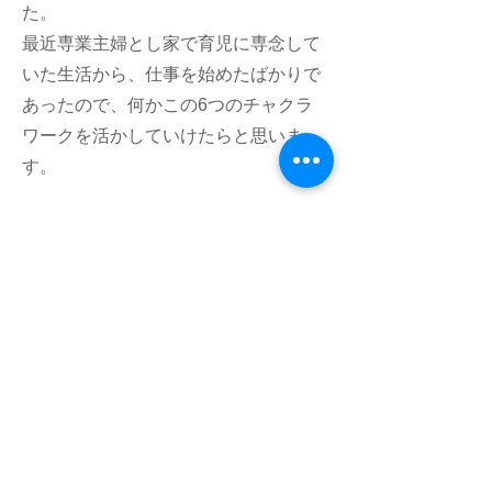
た。
最近専業主婦とし家で育児に専念して
いた生活から、仕事を始めたばかりで
あったので、何かこの6つのチャクラ
ワークを活かしていけたらと思いま
す。
フムアルフート
寺尾夫美子official
ログイン
資料請求
お問い合わせ
​Related：
フムアルフートスピリチュアルスクール
フムアルフートHP