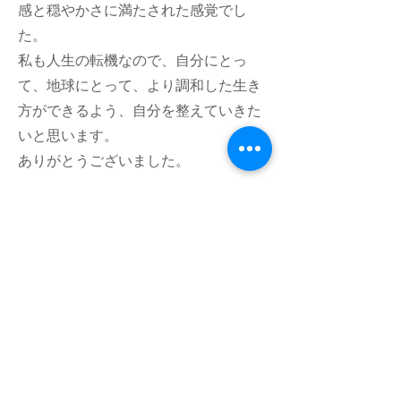
感と穏やかさに満たされた感覚でし
た。
私も人生の転機なので、自分にとっ
て、地球にとって、より調和した生き
方ができるよう、自分を整えていきた
いと思います。
ありがとうございました。
フムアルフート
寺尾夫美子official
ログイン
資料請求
お問い合わせ
​Related：
フムアルフートスピリチュアルスクール
フムアルフートHP