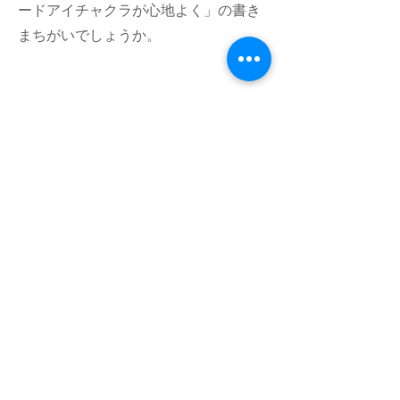
ードアイチャクラが心地よく」の書き
まちがいでしょうか。
フムアルフート
寺尾夫美子official
ログイン
資料請求
お問い合わせ
​Related：
フムアルフートスピリチュアルスクール
フムアルフートHP
特定商取引法に基づく表記
プライバシーポリシー
© 2019 Copyright FUMALHUT All rights reserved.