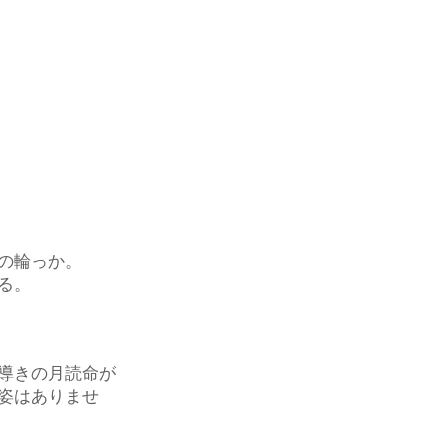
の輪っか。
る。
導きの月読命が
姿はありませ