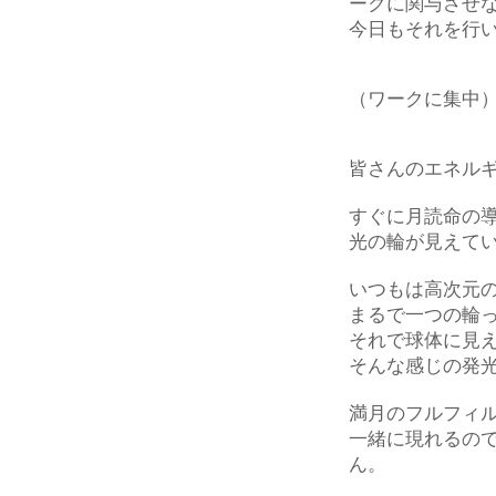
ークに関与させ
今日もそれを行
（ワークに集中
皆さんのエネル
すぐに月読命の
光の輪が見えて
いつもは高次元
まるで一つの輪
それで球体に見
そんな感じの発
満月のフルフィ
一緒に現れるの
ん。