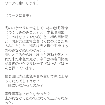
ワークに集中します。
（ワークに集中）
光のバケツリレーをしているのは月読命
（つくよみのみこと）と、木花咲耶姫
（このはなさくやひめ）と、櫛名田比売
と、おお元は国常立尊（くにのとこたち
のみこと）と、指図は天之御中主神（あ
めのみなかぬしのかみ）。
高いところから段々段々と波動を落とさ
れた来た水色の光が、今日は櫛名田比売
が最後のバケツリレーでざば〜んざば〜
んと行っています。
櫛名田比売は素戔嗚尊を置いて先に上が
ってたんでしょうか？
一緒にいなかったのか？
素戔嗚尊は上がらなかった？
上がれなかったのではなくて上がらなか
った。