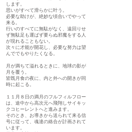
します。
思いがすべて滑らかに叶う。
必要な助けが、絶妙な頃合いでやって
来る。
行いのすべてに無駄がなく、遠回りせ
ず無駄足も運ばず要らぬ邪魔をする人
が現れることもない。
次々に才能が開花し、必要な努力は望
んででもやりたくなる。
月が満ちて溢れるときに、地球の影が
月を覆う。
皆既月食の夜に、内と外への開きが同
時に起こる。
１１月８日の満月のフルフィルフロー
は、途中から高次元へ飛翔しサイキッ
クコヒーレントへと進みます。
そのとき、お導きから送られて来る信
号に従って、魂達の絡合が計画されて
います。