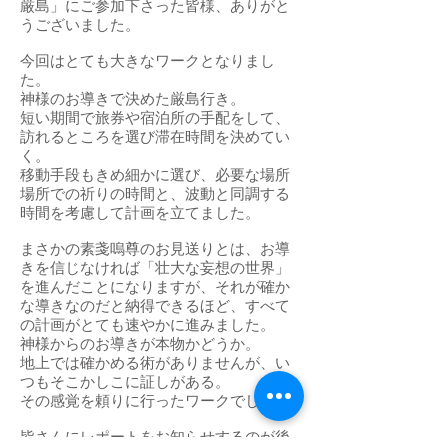
厳島」にご参加下さった皆様、ありがと
うございました。
今回はとても大きなワークとなりまし
た。
神様のお導きで決めた厳島行き。
短い期間で旅券や宿泊所の手配をして、
訪れるところを選び滞在時間を決めてい
く。
移動手段もきめ細かに選び、必要な場所
場所での祈りの時間と、波動と同調する
時間を考慮して計画を立てました。
まさかの素戔嗚尊のお見送りとは、お導
きを信じなければ「壮大な妄想の世界」
を進んだことになりますが、それが確か
な導きなのだと納得できるほど、すべて
の計画がとても速やかに進みました。
神様からのお導きが本物かどうか。
地上では確かめる術がありませんが、い
つもそこかしこに証しがある。
その感覚を頼りに行ったワークでした。
皆さんにレポートをお知らせするのが後