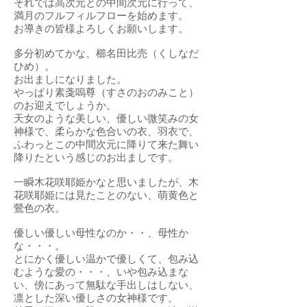
それでは高次元との中間次元に行って、
満月のフルフィルフローを始めます。
お導きの皆様よろしくお願いします。
多分初めてかな、櫛名田比売（くしなだ
ひめ）。
お出ましになりました。
やっぱり素戔嗚尊（すさのおのみこと）
のお迎えでしょうか。
天女のような美しい、優しい微笑みの女
神様で、柔らかな色合いの衣、羽衣で、
ふわっとこの中間次元に降りて来た舞い
降りたという感じのお出ましです。
一瞬木花咲耶姫かなと思いましたが、木
花咲耶姫には見たことのない、萌黄色と
鶯色の衣。
優しい優しい母性なのか・・、母性か
な・・・。
とにかく優しい温かで優しくて、包み込
むような愛の・・・、いや包み込まな
い、傍にあって無駄な手出しはしない、
凛とした深い優しさの女神様です。