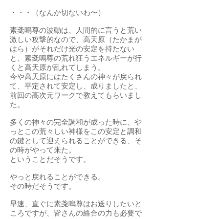
・・・（なんか切ないわ〜）
素戔嗚尊の波動は、人間的に言うと荒い
激しい攻撃的なので、高天原（たかまが
はら）がそれだけ光の安定を持たない
と、素戔嗚尊の荒れ狂うエネルギーが行
くと高天原が乱れてしまう。
今や高天原にはたくさんの神々が戻られ
て、平定されて安定し、成りましたと、
前回の高次元ワークで教えてもらいまし
た。
多くの神々の完全調和が成った時に、や
っとこの荒々しい神様をこの安定と調和
の鍵として迎えられることができる、そ
の時がやって来た。
ということだそうです。
やっと戻れることができる。
その時だそうです。
早速、直ぐに素戔嗚尊はお送りしたいと
ころですが、皆さんの絡合の力も必要で