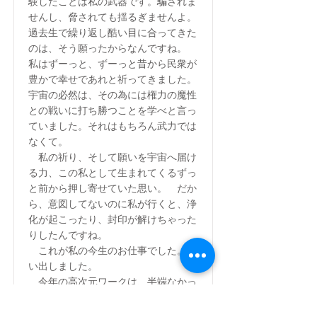
験したことは私の武器です。騙されま
せんし、脅されても揺るぎませんよ。
過去生で繰り返し酷い目に合ってきた
のは、そう願ったからなんですね。
私はずーっと、ずーっと昔から民衆が
豊かで幸せであれと祈ってきました。
宇宙の必然は、その為には権力の魔性
との戦いに打ち勝つことを学べと言っ
ていました。それはもちろん武力では
なくて。
私の祈り、そして願いを宇宙へ届け
る力、この私として生まれてくるずっ
と前から押し寄せていた思い。 だか
ら、意図してないのに私が行くと、浄
化が起こったり、封印が解けちゃった
りしたんですね。
これが私の今生のお仕事でした。思
い出しました。
今年の高次元ワークは、半端なかっ
たです。
憂いとか逡巡とか、全部吹っ飛ばされ