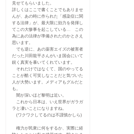
見せてもらいました。
詳しくはここで書くことでもありませ
んが、あの時に作られた「感染症に関
する法律」が、最大限に効力を発揮し
てこの大惨事を起こしている… この
為にあの法律が準備されたのかとさえ
思います。
でも逆に、あの薬害エイズの被害者
だった川田龍平さんがいま国会にいて
鋭く真実を暴いてくれています。
それだけではなくて、国のやってる
ことが酷く可笑しなことだと気づいた
人が大勢います。メディアもグルだと
も。
闇が深いほど黎明は近い。
これから日本は、いえ世界がガラガ
ラと凄いことになりますね。
(ワクワクしてるのは不謹慎かしら)
権力が民衆に何をするか、実際に経