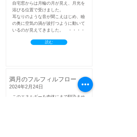
自宅窓からは月輪の月が見え、月光を
浴びる位置で受けました。
耳なりのような音が聞こえはじめ、瞼
の奥に空気の渦が波打つように動いて
いるのが見えてきました。 ・・・・
読む
満月のフルフィルフロー
2024年2月24日
このエネルギーを肉体にまで馴染ませ
安定させるために、養生することがい
かに大切であるか教えていただきまし
た。おかげさまで、よい状態を保った
まま、本日の春分の日を迎えることが
できました。・・・・