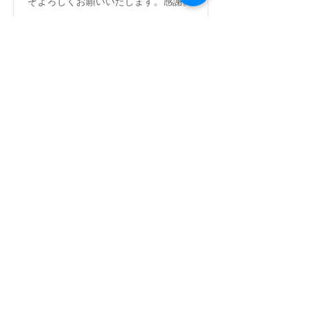
ぞよろしくお願いいたします。感謝。
フムアルフート
寺尾夫美子official
ログイン
資料請求
お問い合わせ
​Related：
フムアルフートスピリチュアルスクール
フムアルフートHP
特定商取引法に基づく表記
プライバシーポリシー