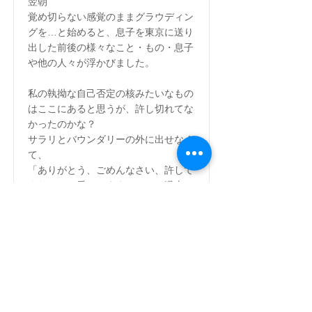
翌朝
覚め切らない感覚のままグラウディン
グを…と始めると、息子を東京に送り
出した前後の様々なこと・もの・息子
や他の人々が浮かびました。
私の執拗な自己否定の核みたいなもの
はここにあると思うが、許し切れてな
かったのかな？
サラリとバウンダリーの外に出せなく
て、
「ありがとう、ごめんなさい、許して
ください、愛してます！！」と過去の
息子に対して懸命に呼びかけました。
声をあげてわぁわぁ泣いてしまいまし
た。