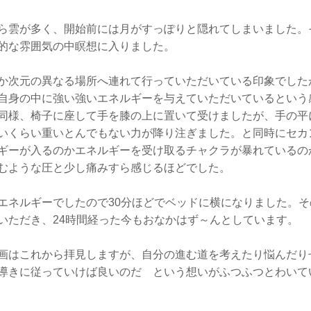
ら雲が多く、開始前には月がすっぽりと隠れてしまいました。
的な雰囲気の中瞑想に入りました。
か次元の異なる場所へ連れて行っていただいている印象でした
自身の中に強い強いエネルギーを与えていただいているという
同様、椅子に座して手を膝の上に置いて受けましたが、手の平
いくらい重いとんでもない力が降り注ぎました。と同時にセカ
ギーが入るのかエネルギーを受け取るチャクラが暴れているの
むような圧と少し痛みすら感じるほどでした。
エネルギーでしたので30分ほどでベッドに横になりました。
いただき、24時間経った今もおなかはず～んとしています。
画はこれから拝見しますが、自分の進む道を考えたり悩んだり
導きに従っていけば良いのだ という想いがふつふつとわいて