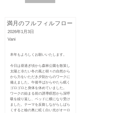
満月のフルフィルフロー
2026年1月3日
Vani
本年もよろしくお願いいたします。
今日は昼過ぎ頃から森林公園を散策し
太陽と冷たい冬の風と樹々の自然から
から力をいただき夕刻からのワークに
備えました。午後半ばからやたら眠く
ゴロゴロと身体を休めていました。
ワークの始まる前の誘導瞑想から深呼
吸を繰り返し、ベッドに横になり受け
ました。テーマを反芻しながらしばら
くすると瞼の奥に眩く白い光がオーロ