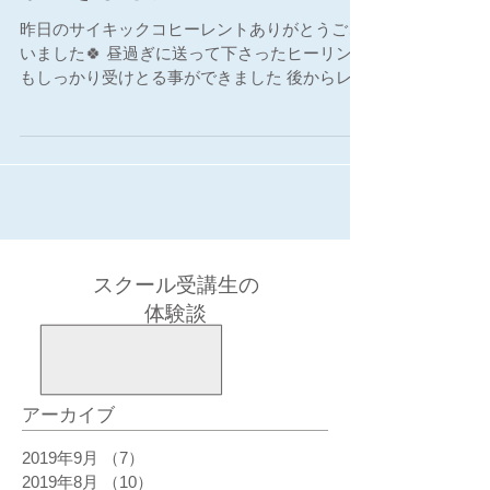
昨日のサイキックコヒーレントありがとうござ
いました🍀 昼過ぎに送って下さったヒーリング
もしっかり受けとる事ができました 後からレポ
ートを読ませて頂き、自分の中で動いていない
細胞がいくつかあったんだ！と驚きと共に府に
落ちた部分がありました...
スクール受講生の
体験談
アーカイブ
2019年9月
（7）
7件の記事
2019年8月
（10）
10件の記事