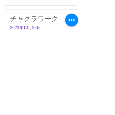
チャクラワーク
2022年10月29日
たまき
三田の御穂鹿島神社前、そこにある公園の
ベンチに座り、空想と睡眠との間を行き来
しながら過ごしました。心 . . .
読む
チャクラワーク
2022年10月29日
まみ
エネルギーがはみ出すような、体調バラン
スの悪いような体感が続いていたため、セ