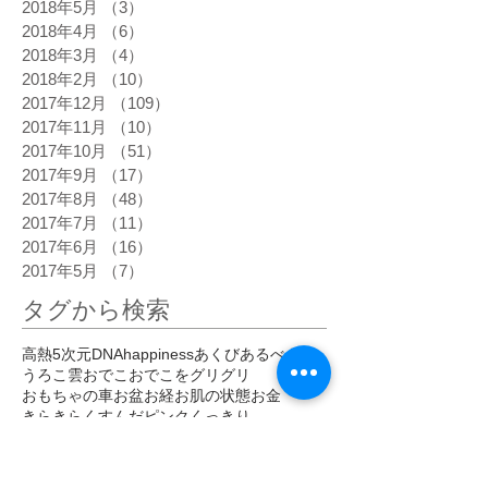
2018年5月
（3）
3件の記事
2018年4月
（6）
6件の記事
2018年3月
（4）
4件の記事
2018年2月
（10）
10件の記事
2017年12月
（109）
109件の記事
2017年11月
（10）
10件の記事
2017年10月
（51）
51件の記事
2017年9月
（17）
17件の記事
2017年8月
（48）
48件の記事
2017年7月
（11）
11件の記事
2017年6月
（16）
16件の記事
2017年5月
（7）
7件の記事
タグから検索
高熱
5次元
DNA
happiness
あくび
あるべき姿
うろこ雲
おでこ
おでこをグリグリ
おもちゃの車
お盆
お経
お肌の状態
お金
きらきら
くすんだピンク
くっきり
ぐっすり寝る
ぐわんぐわん
こだわらなくなった
こめかみ
さわやか
しびれ
じわじわ
じわーっと熱い
じんじん