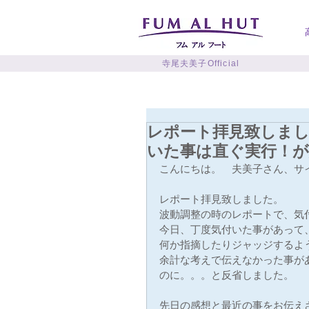
寺尾夫美子Official
レポート拝見致しま
いた事は直ぐ実行！
こんにちは。　夫美子さん、サ
レポート拝見致しました。　
波動調整の時のレポートで、気
今日、丁度気付いた事があって
何か指摘したりジャッジするよ
余計な考えで伝えなかった事が
のに。。。と反省しました。
先日の感想と最近の事をお伝え