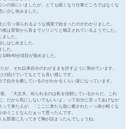
コンの前にいましたが、とても眠くなり仕事どころではなくな
思い少し休みました。
に上に引っ張られるような感覚で始まったのがわかりました。
の後は背骨から首までジリジリと矯正されているようでした。
じました。
動しはじめました。
ました。
10時40分頃目が覚めました。
したが、それ以来自分のわがままを許すように努めています。
だけ続けていてもとても良い感じです。
分で自分を癒しているのがわかるくらい楽になっています。
た後、「大丈夫、叱られるのは私を信頼しているからだ。これ
だ。だから気にしないでもいいよ」って自分に言ってあげなが
入って来た人が、「ここに来たら急に癒された～っ体が軽くな
うゆうことなんだぁって思ったんです。
人も部屋に入ってきて胸が詰まったんでしょうね。