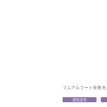
フムアルフート
寺尾夫美子
資料請求