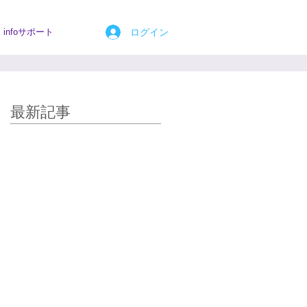
ログイン
infoサポート
最新記事
強い揺るぎない躊躇ひとかけ
らもない、迷いのない、滝の
ような、エネルギーが本当に
体に流れてまいりました。
夫美子さん、皆様、サイキッ
クコヒーレントありがとうご
ざいました。
当日、遠隔ヒーリングのレポ
ートを読み 「遊べ、遊べ」と