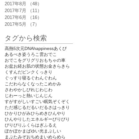
2017年8月
（48）
48件の記事
2017年7月
（11）
11件の記事
2017年6月
（16）
16件の記事
2017年5月
（7）
7件の記事
タグから検索
高熱
5次元
DNA
happiness
あくび
あるべき姿
うろこ雲
おでこ
おでこをグリグリ
おもちゃの車
お盆
お経
お肌の状態
お金
きらきら
くすんだピンク
くっきり
ぐっすり寝る
ぐわんぐわん
こだわらなくなった
こめかみ
さわやか
しびれ
じわじわ
じわーっと熱い
じんじん
すがすがしい
すごい眠気
ぞくぞく
ただ感じる
だるい
だるさ
はっきり
ひかり
ひがみ
ひらめき
ひんやり
ひんやりしたエネルギー
びりびり
ぴりぴり
ふくらはぎ
ふるえ
ぽかぽか
まばゆい光
まぶしい
まぶた
みぞおち
めまい
めらめら