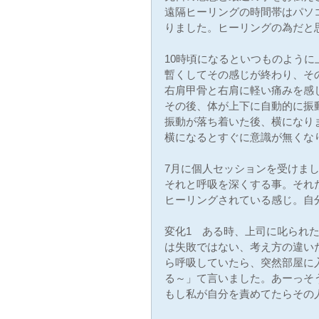
遠隔ヒーリングの時間帯はパソ
りました。ヒーリングの為だと
10時頃になるといつものよう
暫くしてその感じが終わり、そ
右肩甲骨と右肩に軽い痛みを感
その後、体が上下に自動的に振
振動が落ち着いた後、横になり
横になるとすぐに意識が無くなり
7月に個人セッションを受けま
それと呼吸を深くする事。それ
ヒーリングされている感じ。自
変化1　ある時、上司に叱られ
は失敗ではない、考え方の違い
ら呼吸していたら、突然部屋に
る～」て言いました。あーっそ
もし私が自分を責めてたらその