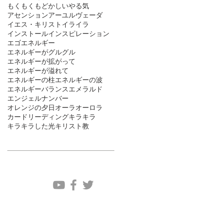
もくもく
もどかしい
やる気
アセンション
アーユルヴェーダ
イエス・キリスト
イライラ
インストール
インスピレーション
エゴ
エネルギー
エネルギーがグルグル
エネルギーが拡がって
エネルギーが溢れて
エネルギーの柱
エネルギーの波
エネルギーバランス
エメラルド
エンジェルナンバー
オレンジの夕日
オーラ
オーロラ
カードリーディング
キラキラ
キラキラした光
キリスト教
ソーシャルメディア