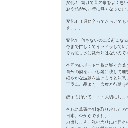
変化2　続けて昔の事をよく思
癖や私が幼い時に無くなったお
変化3　8月に入ってからとて
す。。。
変化4　何もないのに笑顔にな
今まで忙しくてイライラしてい
今も忙しさに変わりはないので
今回のレポートで胸に響く言葉
自分の姿をいつも鏡に映して理
細やかな波動を生きようと決意
丁寧に、品よく　言葉と行動を
釵子も頂いて・・・大切にしま
それに草薙の剣を取り戻したの
日本、今からですね。
力出します。私の周りには日本