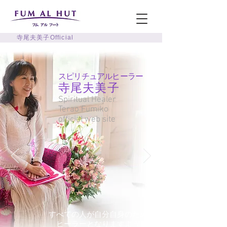
寺尾夫美子Official
スピリチュアルヒーラー
寺尾夫美子
Spiritual Healer
Terao Fumiko
official web site
すべての人が自分自身のための
​ヒーラーとなりますように