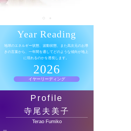
Year Reading
地球のエネルギー状態、波動状態、また高次元のお導
きの言葉から、​一年間を通してどのような傾向が地上
に現れるのかを透視します。
2026
イヤーリーディング
Profile
寺尾夫美子
Terao Fumiko