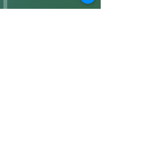
と
き
力
手
の
か
す
第７章
ら
べ
ナ
降
て
ス
ろ
カ
著
さ
の
書
れ
地
た
上
ヒ
絵
ー
リ
フムアルフート
寺尾夫美子official
ン
ログイン
グ