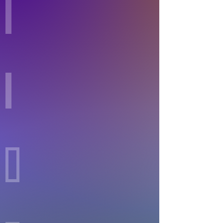
第１章
覚
醒
の
と
第２章
き
過
去
生
の
第３章
記
マ
憶