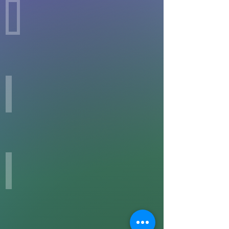
ザ
ー
テ
第４章
レ
１
サ
５
と
歳
の
で
出
第５章
告
会
サ
げ
い
イ
ら
キ
れ
ッ
た
第６章
ク
こ
導
能